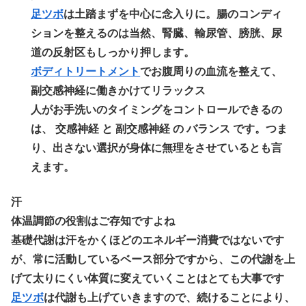
足ツボ
は土踏まずを中心に念入りに。腸のコンディ
ションを整えるのは当然、腎臓、輸尿管、膀胱、尿
道の反射区もしっかり押します。
ボディトリートメント
でお腹周りの血流を整えて、
副交感神経に働きかけてリラックス
人がお手洗いのタイミングをコントロールできるの
は、 交感神経 と 副交感神経 の バランス です。つま
り、出さない選択が身体に無理をさせているとも言
えます。
汗
体温調節の役割はご存知ですよね
基礎代謝は汗をかくほどのエネルギー消費ではないです
が、常に活動しているベース部分ですから、この代謝を上
げて太りにくい体質に変えていくことはとても大事です
足ツボ
は代謝も上げていきますので、続けることにより、