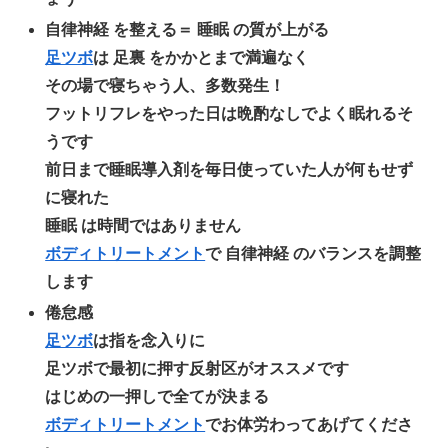
自律神経 を整える＝ 睡眠 の質が上がる
足ツボ
は 足裏 をかかとまで満遍なく
その場で寝ちゃう人、多数発生！
フットリフレをやった日は晩酌なしでよく眠れるそ
うです
前日まで睡眠導入剤を毎日使っていた人が何もせず
に寝れた
睡眠 は時間ではありません
ボディトリートメント
で 自律神経 のバランスを調整
します
倦怠感
足ツボ
は指を念入りに
足ツボで最初に押す反射区がオススメです
はじめの一押しで全てが決まる
ボディトリートメント
でお体労わってあげてくださ