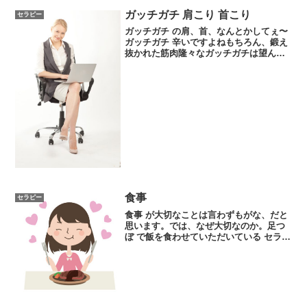
ガッチガチ 肩こり 首こり
セラピー
ガッチガチ の肩、首、なんとかしてぇ〜
ガッチガチ 辛いですよねもちろん、鍛え
抜かれた筋肉隆々なガッチガチは望んだ
硬いやつなのでいいでしょう。筋肉量多
ければ代謝も自然と上がりますしね。ま
ぁ、それも筋肉質に依りますが。。。今
回のガッチガチはもちろん、「コリ」で
す。
食事
セラピー
食事 が大切なことは言わずもがな、だと
思います。では、なぜ大切なのか。足つ
ぼ で飯を食わせていただいている セラピ
スト としては一度まとめておいたほうが
いいと思いました。だって、食事に関係
する反射区が大変になっているお客様の
多い事と言ったら...