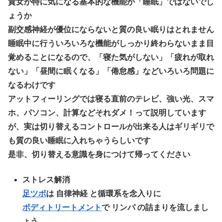
貴女が特に気になる基本的な機能が「
睡眠
」ではないでし
ょうか
副交感神経が優位にならないと質の良い眠りはとれません
睡眠中に行ういろいろな機能がしっかり終わらないまま目
覚めることになるので、「寝た気がしない」「疲れが取れ
ない」「昼間に眠くなる」「倦怠感」などいろいろ問題に
なるわけです
アットフィーリングでは寝る直前のテレビ、強い光、スマ
ホ、パソコン、計算などそれダメ！って説明しています
が、実は切り替えるコントロールが出来る人はギリギリで
も質の良い睡眠に入れちゃうらしいです
是非、切り替える意識を身につけて帰ってください
ストレス解消
足ツボ
は 自律神経 と循環系を念入りに
ボディトリートメント
で リンパ の詰まりを流しまし
ょう