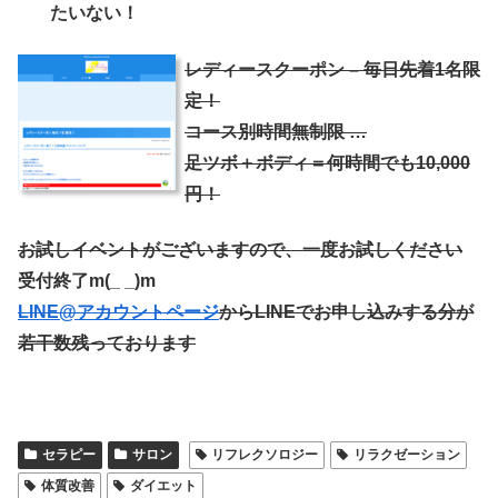
たいない！
レディースクーポン – 毎日先着1名限
定！
コース別時間無制限 …
足ツボ＋ボディ＝何時間でも10,000
円！
お試しイベントがございますので、一度お試しください
受付終了m(_ _)m
LINE@アカウントページ
からLINEでお申し込みする分が
若干数残っております
セラピー
サロン
リフレクソロジー
リラクゼーション
体質改善
ダイエット