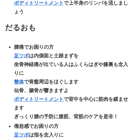
ボディトリートメント
で上半身のリンパを流しまし
ょう
だるおも
腰痛でお困りの方
足ツボ
は内側面と土踏まずを
坐骨神経痛が出ている人はふくらはぎや膝裏も念入
りに
整体
で骨盤周辺をほぐします
仙骨、腸骨が響きますよ
ボディトリートメント
で背中を中心に筋肉を緩ませ
ます
ぎっくり腰の予防に腹筋、背筋のケアを是非！
倦怠感でお困りの方
足ツボ
は指を念入りに