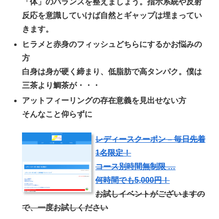
「体」のバランスを整えましょう。指示系統や反射
反応を意識していけば自然とギャップは埋まってい
きます。
ヒラメと赤身のフィッシュどちらにするかお悩みの
方
白身は身が硬く締まり、低脂肪で高タンパク。僕は
三茶より鯛茶が・・・
アットフィーリングの存在意義を見出せない方
そんなこと仰らずに
レディースクーポン – 毎日先着
1名限定！
コース別時間無制限 …
何時間でも5,000円！
お試しイベントがございますの
で、一度お試しください