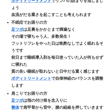
ボディトリートメント
でリンパの詰まりを流しまし
ょう
血流がだる重さを起こすことも考えられます
不眠症でお困りの方
足ツボ
は足裏をかかとまで満遍なく
その場で寝ちゃう人、多数発生！
フットリフレをやった日は晩酌なしでよく眠れるそ
うです
前日まで睡眠導入剤を毎日使っていた人が何もせず
に寝れた
質の良い睡眠が取れないと日中だる重く感じます
ボディトリートメント
で自律神経のバランスを調整
します
肩こりでお困りの方
足ツボ
は指の付け根を念入りに
整体
で肩甲骨から背中、腰の経絡を押していきます