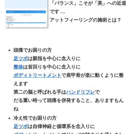
「バランス」こそが「美」への近道
です …
アットフィーリングの施術とは？
頭痛でお困りの方
足ツボ
は親指を中心に念入りに
整体
は首回りを中心に念入りに
ボディトリートメント
で肩甲骨が楽に動くように整
えます
第二の脳と呼ばれる手は
ハンドリフレ
で
だる重い時って頭痛を併発すること、ありますもん
ね
冷え性でお困りの方
足ツボ
は自律神経と循環系を念入りに