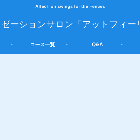
AffecTion swings for the Fences
コース一覧
Q&A