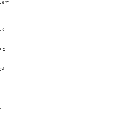
します
ょう
りに
ます
い