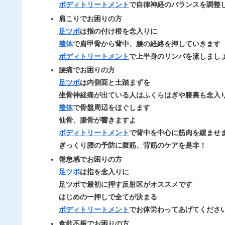
ボディトリートメント
で
自律神経
のバランスを調整
肩こりでお困りの方
足ツボ
は指の付け根を念入りに
整体
で肩甲骨から背中、腰の経絡を押していきます
ボディトリートメント
で上半身のリンパを流しまし
腰痛でお困りの方
足ツボ
は内側面と土踏まずを
坐骨神経痛が出ている人はふくらはぎや膝裏も念入
整体
で骨盤周辺をほぐします
仙骨
、腸骨が響きますよ
ボディトリートメント
で背中を中心に筋肉を緩ませ
ぎっくり腰の予防に腹筋、背筋のケアを是非！
倦怠感でお困りの方
足ツボ
は指を念入りに
足ツボで最初に押す反射区がオススメです
はじめの一押しで全てが決まる
ボディトリートメント
でお体労わってあげてくださ
食欲不振でお困りの方