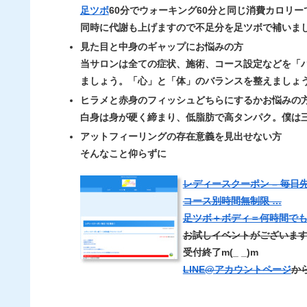
足ツボ
60分でウォーキング60分と同じ消費カロリー
同時に代謝も上げますので不足分を足ツボで補いま
見た目と中身のギャップにお悩みの方
当サロンは全ての症状、施術、コース設定などを「
ましょう。「
心
」と「
体
」のバランスを整えましょ
ヒラメと赤身のフィッシュどちらにするかお悩みの
白身は身が硬く締まり、低脂肪で高タンパク。僕は
アットフィーリングの存在意義を見出せない方
そんなこと仰らずに
レディースクーポン – 毎日
コース別時間無制限 …
足ツボ＋ボディ＝何時間でも1
お試しイベントがございま
受付終了m(_ _)m
LINE@アカウントページ
か