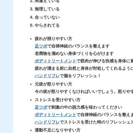
間違えている
無理している
合っていない
やらされてる
疲れが残りやすい方
足ツボ
で
自律神経
のバランスを整えます
老廃物を溜めない身体づくりを心がけます
ボディトリートメント
で筋肉が伸びる快感を身体に
疲れが溜まる前に自然と身体が対処してくれるよう
ハンドリフレ
で脳を
リフレッシュ
！
元彼が怒りやすい方
今の彼が怒りやすくなければいいでしょう。怒りや
ストレスを受けやすい方
足ツボ
で刺激の中の脱力感を味わってください
ボディトリートメント
で自律神経のバランスを整え
ハンドリフレ
でストレスを受けた時の
リフレッシュ
運動不足になりやすい方