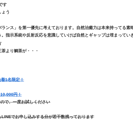
です
しょう
バランス
」を第一優先に考えております。自然治癒力は本来持ってる素
う。指示系統や反射反応を意識していけば自然とギャップは埋まってい
方
三茶より鯛茶が・・・
先着1名限定！
0,000円！
すので、一度お試しください
らLINEでお申し込みする分が若干数残っております