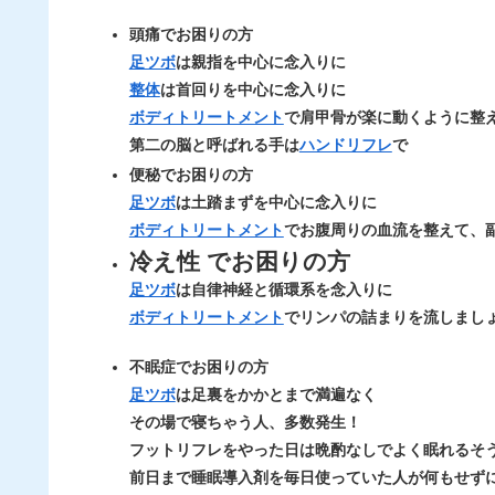
頭痛でお困りの方
足ツボ
は親指を中心に念入りに
整体
は首回りを中心に念入りに
ボディトリートメント
で肩甲骨が楽に動くように整
第二の脳と呼ばれる手は
ハンドリフレ
で
便秘でお困りの方
足ツボ
は土踏まずを中心に念入りに
ボディトリートメント
でお腹周りの
血流
を整えて、
冷え性 でお困りの方
足ツボ
は自律神経と
循環系
を念入りに
ボディトリートメント
でリンパの詰まりを流しまし
不眠症でお困りの方
足ツボ
は足裏をかかとまで満遍なく
その場で寝ちゃう人、多数発生！
フットリフレをやった日は晩酌なしでよく眠れるそ
前日まで睡眠導入剤を毎日使っていた人が何もせず