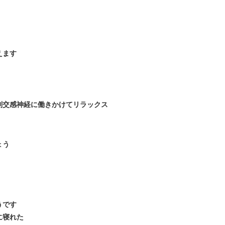
えます
副交感神経に働きかけてリラックス
ょう
うです
に寝れた