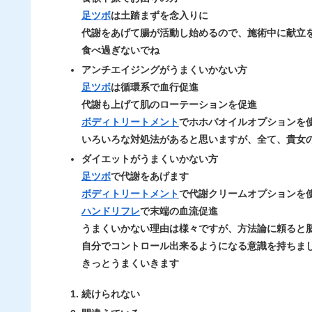
足ツボ
は土踏まずを念入りに
代謝をあげて腸が活動し始めるので、施術中に献立
食べ過ぎないでね
アンチエイジングがうまくいかない方
足ツボ
は循環系で
血行促進
代謝
も上げて肌のローテーションを促進
ボディトリートメント
でホホバオイルオプションを
いろいろな対処法があると思いますが、全て、貴女
ダイエットがうまくいかない方
足ツボ
で
代謝
をあげます
ボディトリートメント
で代謝クリームオプションを
ハンドリフレ
で末端の血流促進
うまくいかない理由は様々ですが、方法論に頼ると
自分でコントロール出来るようになる意識を持ちま
きっとうまくいきます
続けられない