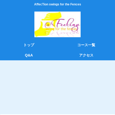
AffecTion swings for the Fences
トップ
コース一覧
Q&A
アクセス