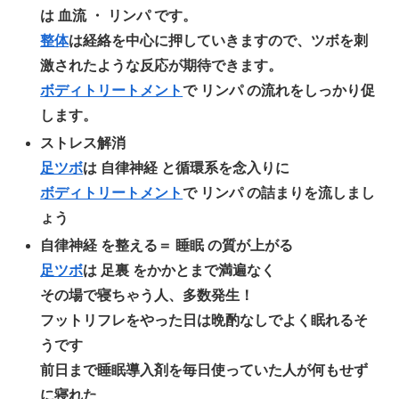
は 血流 ・ リンパ です。
整体
は経絡を中心に押していきますので、ツボを刺
激されたような反応が期待できます。
ボディトリートメント
で リンパ の流れをしっかり促
します。
ストレス解消
足ツボ
は 自律神経 と循環系を念入りに
ボディトリートメント
で リンパ の詰まりを流しまし
ょう
自律神経 を整える＝ 睡眠 の質が上がる
足ツボ
は 足裏 をかかとまで満遍なく
その場で寝ちゃう人、多数発生！
フットリフレをやった日は晩酌なしでよく眠れるそ
うです
前日まで睡眠導入剤を毎日使っていた人が何もせず
に寝れた