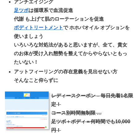
アンチエイジング
足ツボ
は循環系で血流促進
代謝 も上げて肌のローテーションを促進
ボディトリートメント
で ホホバオイル オプションを
使いましょう
いろいろな対処法があると思いますが、全て、貴女
のお体が受け入れ態勢を整えてからやらないともっ
たいない！
アットフィーリングの存在意義を見出せない方
そんなこと仰らずに
レディースクーポン – 毎日先着1名限
定！
コース別時間無制限 …
足ツボ＋ボディ＝何時間でも10,000
円！