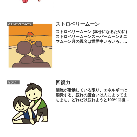
さい。
ストロベリームーン
ストロベリームーン
ストロベリームーン (幸せになるために)
ストロベリームーンスーパームーンミニ
マムーン月の異名は世界中いろいろ。太
陰暦じゃなくても月のリズムは当然残っ
てます。さて、6月9日は射手座満月去年
のちょうど今頃の記事です。実は去年の
ストロベリームーン...
回復力
セラピー
細胞が活動している限り、エネルギーは
消費する。疲れの度合いは人によってま
ちまち。どれだけ疲れようと100%回復で
きる力があれば、疲れは心地よい快感と
なる。