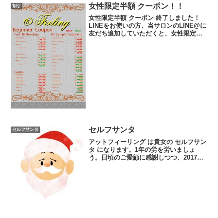
女性限定半額 クーポン！！
割引
女性限定半額 クーポン 終了しました！
LINEをお使いの方、当サロンのLINE@に
友だち追加していただくと、女性限定半
額 クーポンがご利用いただけます。他に
も特典がございますので、是非ご利用く
ださい。ご予約も トーク からさらっと確
認するだ...
セルフサンタ
セルフサンタ
アットフィーリング は貴女の セルフサン
タ になります。1年の労を労いましょ
う。日頃のご愛顧に感謝しつつ、2017年
がより良い年になりますように、今こそ
アットフィーリングで癒されてくださ
い。アットフィーリング の セルフサンタ
！レビュー ...