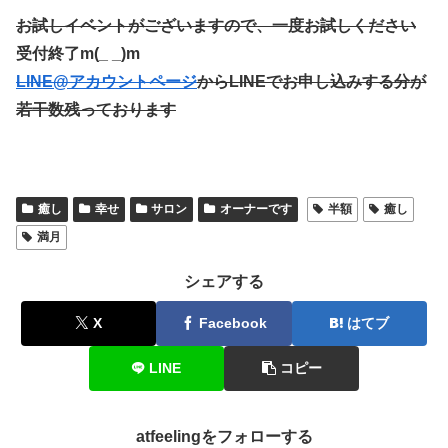
お試しイベントがございますので、一度お試しください
受付終了m(_ _)m
LINE@アカウントページ
からLINEでお申し込みする分が
若干数残っております
癒し
幸せ
サロン
オーナーです
半額
癒し
満月
シェアする
X
Facebook
はてブ
LINE
コピー
atfeelingをフォローする