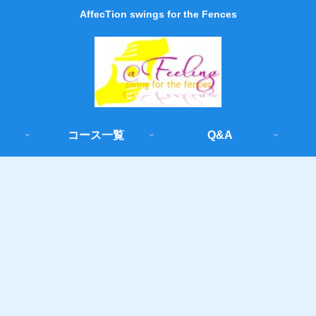
AffecTion swings for the Fences
コース一覧
Q&A