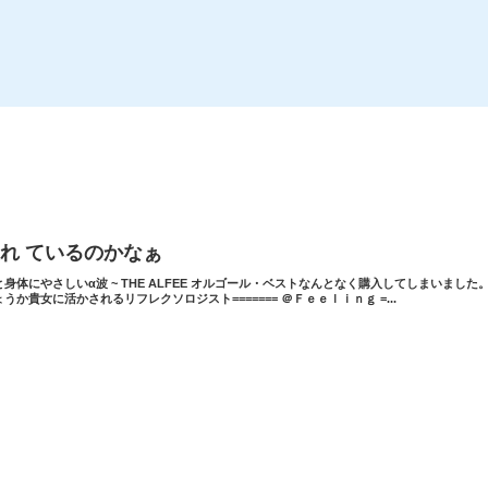
れ ているのかなぁ
と身体にやさしいα波 ~ THE ALFEE オルゴール・ベストなんとなく購入してしまいま
ょうか貴女に活かされるリフレクソロジスト======= ＠Ｆｅｅｌｉｎｇ =...