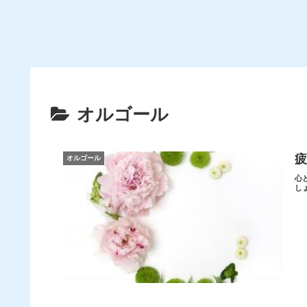
オルゴール
疲
オルゴール
心
し